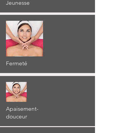
Jeunesse
Fermeté
Apaisement-
douceur